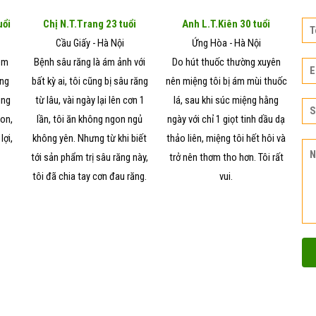
uổi
Chị N.T.Trang 23 tuổi
Anh L.T.Kiên 30 tuổi
Cầu Giấy - Hà Nội
Ứng Hòa - Hà Nội
iêm
Bệnh sâu răng là ám ảnh với
Do hút thuốc thường xuyên
ống
bất kỳ ai, tôi cũng bị sâu răng
nên miệng tôi bị ám mùi thuốc
ùng
từ lâu, vài ngày lại lên cơn 1
lá, sau khi súc miệng hằng
con,
lần, tôi ăn không ngon ngủ
ngày với chỉ 1 giọt tinh dầu dạ
lợi,
không yên. Nhưng từ khi biết
thảo liên, miệng tôi hết hôi và
tới sản phẩm trị sâu răng này,
trở nên thơm tho hơn. Tôi rất
tôi đã chia tay cơn đau răng.
vui.