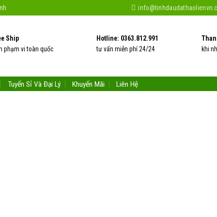
ệnh
info@tinhdaudathaolienvn.
ee Ship
Hotline: 0363.812.991
Than
n phạm vi toàn quốc
tư vấn miễn phí 24/24
khi n
Tuyển Sỉ Và Đại Lý
Khuyến Mãi
Liên Hệ