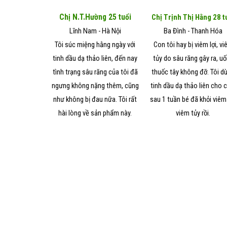
Chị N.T.Hường 25 tuổi
Chị Trịnh Thị Hằng 28 t
Lĩnh Nam - Hà Nội
Ba Đình - Thanh Hóa
Tôi súc miệng hằng ngày với
Con tôi hay bị viêm lợi, v
tinh dầu dạ thảo liên, đến nay
tủy do sâu răng gây ra, u
tình trạng sâu răng của tôi đã
thuốc tây không đỡ. Tôi d
ngưng không nặng thêm, cũng
tinh dầu dạ thảo liên cho 
như không bị đau nữa. Tôi rất
sau 1 tuần bé đã khỏi viêm 
hài lòng về sản phẩm này.
viêm tủy rồi.