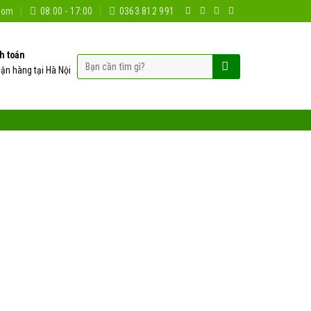
com
08:00 - 17:00
0363 812 991
h toán
Tìm
hận hàng tại Hà Nội
kiếm: