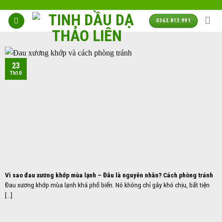
Skip
to
0363.812.991
content
23
Th10
Vì sao đau xương khớp mùa lạnh – Đâu là nguyên nhân? Cách phòng tránh
Đau xương khớp mùa lạnh khá phổ biến. Nó không chỉ gây khó chịu, bất tiện
[...]