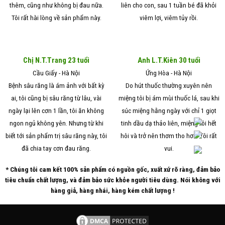
thêm, cũng như không bị đau nữa.
liên cho con, sau 1 tuần bé đã khỏi
Tôi rất hài lòng về sản phẩm này.
viêm lợi, viêm tủy rồi.
Chị N.T.Trang 23 tuổi
Anh L.T.Kiên 30 tuổi
Cầu Giấy - Hà Nội
Ứng Hòa - Hà Nội
Bệnh sâu răng là ám ảnh với bất kỳ
Do hút thuốc thường xuyên nên
ai, tôi cũng bị sâu răng từ lâu, vài
miệng tôi bị ám mùi thuốc lá, sau khi
ngày lại lên cơn 1 lần, tôi ăn không
súc miệng hằng ngày với chỉ 1 giọt
ngon ngủ không yên. Nhưng từ khi
tinh dầu dạ thảo liên, miệng tôi hết
biết tới sản phẩm trị sâu răng này, tôi
hôi và trở nên thơm tho hơn. Tôi rất
đã chia tay cơn đau răng.
vui.
* Chúng tôi cam kết 100% sản phẩm có nguồn gốc, xuất xứ rõ ràng, đảm bảo
tiêu chuẩn chất lượng, và đảm bảo sức khỏe người tiêu dùng. Nói không với
hàng giả, hàng nhái, hàng kém chất lượng !